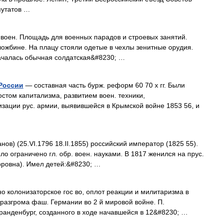
путатов …
. воен. Площадь для военных парадов и строевых занятий.
ожбине. На плацу стояли одетые в чехлы зенитные орудия.
началась обычная солдатская&#8230; …
России
— составная часть бурж. реформ 60 70 х гг. Были
стом капитализма, развитием воен. техники,
изации рус. армии, выявившейся в Крымской войне 1853 56, и
в) (25.VI.1796 18.II.1855) российский император (1825 55).
ло ограничено гл. обр. воен. науками. В 1817 женился на прус.
ровна). Имел детей:&#8230; …
 колонизаторское гос во, оплот реакции и милитаризма в
 разгрома фаш. Германии во 2 й мировой войне. П.
анденбург, созданного в ходе начавшейся в 12&#8230; …