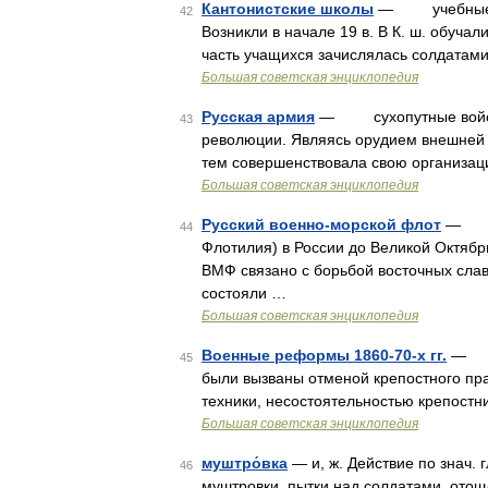
Кантонистские школы
— учебные зав
42
Возникли в начале 19 в. В К. ш. обучал
часть учащихся зачислялась солдатами
Большая советская энциклопедия
Русская армия
— сухопутные войска 
43
революции. Являясь орудием внешней и
тем совершенствовала свою организац
Большая советская энциклопедия
Русский военно-морской флот
— мор
44
Флотилия) в России до Великой Октябр
ВМФ связано с борьбой восточных слав
состояли …
Большая советская энциклопедия
Военные реформы 1860-70-х гг.
— в Р
45
были вызваны отменой крепостного пра
техники, несостоятельностью крепостн
Большая советская энциклопедия
муштро́вка
— и, ж. Действие по знач. 
46
муштровки, пытки над солдатами, отош