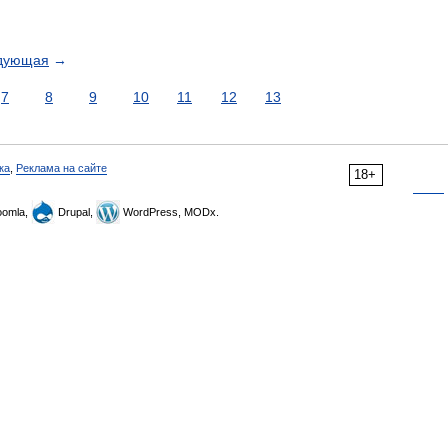
дующая
→
7
8
9
10
11
12
13
ка
,
Реклама на сайте
18+
omla,
Drupal,
WordPress, MODx.