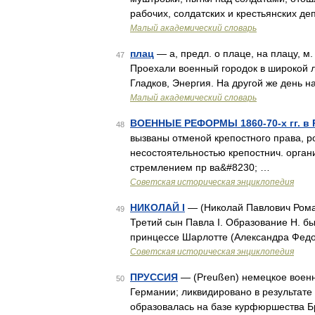
рабочих, солдатских и крестьянских де
Малый академический словарь
плац
— а, предл. о плаце, на плацу, м
47
Проехали военный городок в широкой л
Гладков, Энергия. На другой же день 
Малый академический словарь
ВОЕННЫЕ РЕФОРМЫ 1860-70-х гг. в 
48
вызваны отменой крепостного права, ро
несостоятельностью крепостнич. орган
стремлением пр ва&#8230; …
Советская историческая энциклопедия
НИКОЛАЙ I
— (Николай Павлович Романо
49
Третий сын Павла I. Образование Н. бы
принцессе Шарлотте (Александра Федо
Советская историческая энциклопедия
ПРУССИЯ
— (Preußen) немецкое военно
50
Германии; ликвидировано в результате
образовалась на базе курфюршества Бр