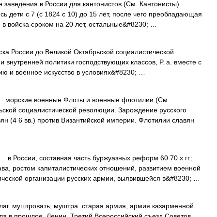
едения в России для кантонистов (См. Кантонисты).
ись дети с 7 (с 1824 с 10) до 15 лет, после чего преобладающая
 в войска сроком на 20 лет, остальные&#8230; …
России до Великой Октябрьской социалистической
 внутренней политики господствующих классов, Р. а. вместе с
ию и военное искусство в условиях&#8230; …
ские военные Флоты и военные флотилии (См.
ьской социалистической революции. Зарождение русского
ян (4 6 вв.) против Византийской империи. Флотилии славян
оссии, составная часть буржуазных реформ 60 70 х гг.;
ва, ростом капиталистических отношений, развитием военной
ической организации русских армии, выявившейся в&#8230; …
глаг. муштровать; муштра. старая армия, армия казарменной
ла в прошлое. Ленин, Третий Всероссийский съезд Советов