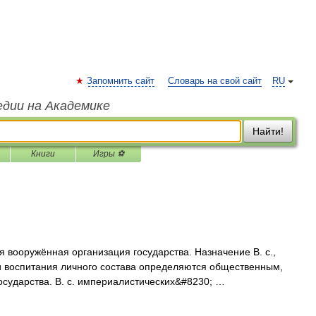
Запомнить сайт
Словарь на свой сайт
RU
едии на Академике
Найти!
Книги
Игры ⚽
ружённая организация государства. Назначение В. с.,
и воспитания личного состава определяются общественным,
осударства. В. с. империалистических&#8230; …